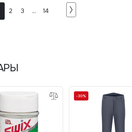
2
3
...
14
АРЫ
-30%