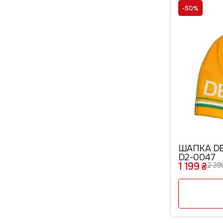
-50%
ШАПКА DE
D2-0047
1 199 ₴
2 39