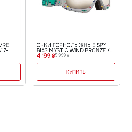
VRE
ОЧКИ ГОРНОЛЫЖНЫЕ SPY
17-
BIAS MYSTIC WIND BRONZE /
4 199 ₴
SILVER MIRROR + PERSIMMON
5 999 ₴
B14
КУПИТЬ