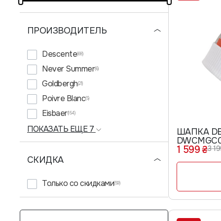
ПРОИЗВОДИТЕЛЬ
Descente
(68)
Never Summer
(6)
Goldbergh
(21)
Poivre Blanc
(5)
Eisbaer
(154)
ПОКАЗАТЬ ЕЩЕ 7
ШАПКА D
DWCMGC
1 599 ₴
3 19
СКИДКА
Только со cкидками
(59)