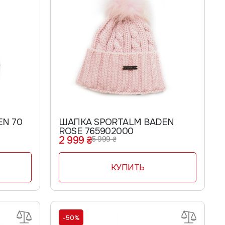
ШАПОЧКИ
ПЕРЧАТКИ
ДЕТСКИЕ ПЕРЧАТКИ
ЖЕНСКИЕ ПЕРЧАТКИ
МУЖСКИЕ ПЕРЧАТКИ
ШОРТЫ
N 70
ШАПКА SPORTALM BADEN
ROSE 765902000
2 999 ₴
5 999 ₴
КУПИТЬ
-50%