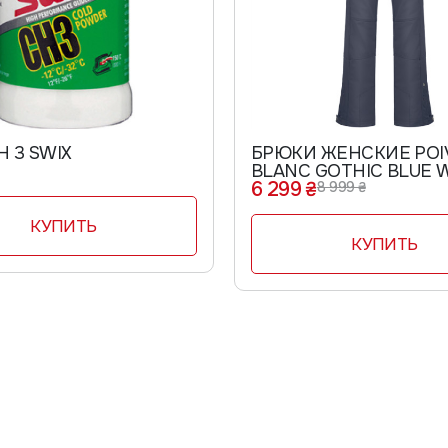
МАЗЬ CH 3 SWIX
БРЮКИ ЖЕНСКИЕ POI
BLANC GOTHIC BLUE W
6 299 ₴
0820 WO
8 999 ₴
КУПИТЬ
КУПИТЬ