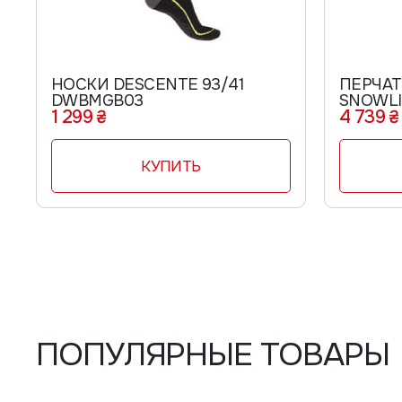
НОСКИ DESCENTE 93/41
ПЕРЧА
DWBMGB03
SNOWLIF
1 299 ₴
4 739 ₴
124920
КУПИТЬ
ПОПУЛЯРНЫЕ ТОВАРЫ