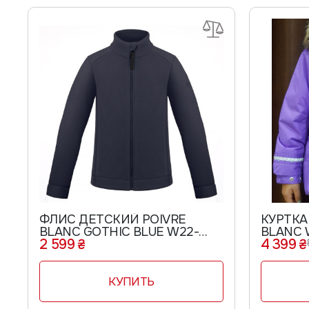
ФЛИС ДЕТСКИЙ POIVRE
КУРТКА
BLANC GOTHIC BLUE W22-
BLANC 
2 599 ₴
4 399 ₴
1510-JRBY
233176
КУПИТЬ