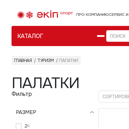
ПРО КОМПАНИЮ
СЕРВИС И
КАТАЛОГ
ФИТНЕС WORKOUT ИГРЫ
ГЛАВНАЯ
ТУРИЗМ
ПАЛАТКИ
Велозам
ТУРИЗМ
Стомп 
ПАЛАТКИ
ВЕЛО/АКСЕССУАРЫ
Перчат
Фильтр
ВОДНЫЙ СПОРТ
СОРТИРОВК
РОЛИКИ
РАЗМЕР
РЮКЗАКИ СУМКИ ЧЕХЛЫ
2
(5)