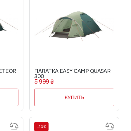
ШАПОЧКИ
ПЕРЧАТКИ
ДЕТСКИЕ ПЕРЧАТКИ
ЖЕНСКИЕ ПЕРЧАТКИ
МУЖСКИЕ ПЕРЧАТКИ
ШОРТЫ
ETEOR
ПАЛАТКА EASY CAMP QUASAR
300
5 999 ₴
КУПИТЬ
-30%