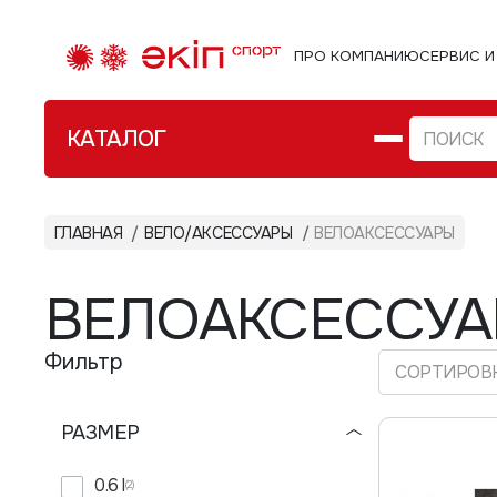
ПРО КОМПАНИЮ
СЕРВИС И
КАТАЛОГ
ФИТНЕС WORKOUT ИГРЫ
ГЛАВНАЯ
ВЕЛО/АКСЕССУАРЫ
ВЕЛОАКСЕССУАРЫ
Велозам
ТУРИЗМ
Стомп 
ВЕЛОАКСЕССУ
ВЕЛО/АКСЕССУАРЫ
Перчат
Фильтр
ВОДНЫЙ СПОРТ
СОРТИРОВК
РОЛИКИ
РАЗМЕР
РЮКЗАКИ СУМКИ ЧЕХЛЫ
0.6 l
(2)