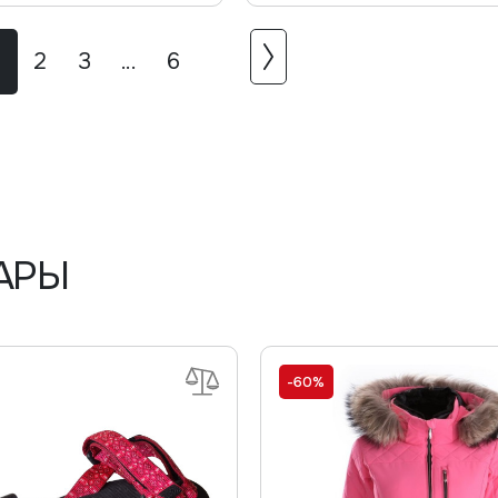
2
3
...
6
АРЫ
-60%