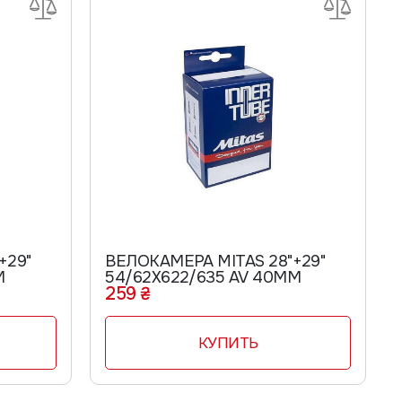
+29"
ВЕЛОКАМЕРА MITAS 28"+29"
М
54/62Х622/635 AV 40ММ
259 ₴
КУПИТЬ