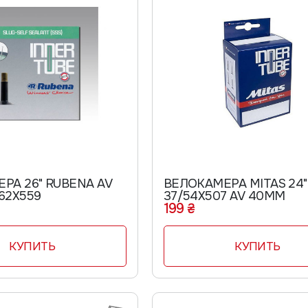
РА 26" RUBENA AV
ВЕЛОКАМЕРА MITAS 24"
62Х559
37/54Х507 AV 40ММ
199 ₴
КУПИТЬ
КУПИТЬ