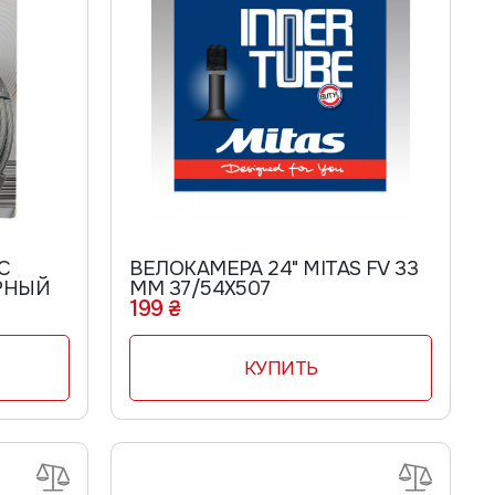
ШАПОЧКИ
ПЕРЧАТКИ
ДЕТСКИЕ ПЕРЧАТКИ
ЖЕНСКИЕ ПЕРЧАТКИ
МУЖСКИЕ ПЕРЧАТКИ
ШОРТЫ
С
ВЕЛОКАМЕРА 24" MITAS FV 33
РНЫЙ
ММ 37/54Х507
199 ₴
КУПИТЬ