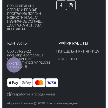
ПРО КОМПАНИЮ
СЕРВИС И ПРОКАТ
ПРОГРАММА ЛОЯЛЬНОСТИ
НОВОСТИ И АКЦИИ
ПУБЛИЧНОЕ СОГЛАШЕНИЕ
ДОСТАВКА И ОПЛАТА
КОНТАКТЫ
КОНТАКТЫ
ГРАФИК РАБОТЫ
050 371-22-22
ПОНЕДЕЛЬНИК - ПЯТНИЦА
info@ekip-sport.com.ua
02002 КИЕВ, М.
10:00 - 18:00
ЛЕВОБЕРЕЖНАЯ, УЛ.РАИСЫ
КНОПКА
ОКИПНОЙ, 8
ЗВ'ЯЗКУ
Разработка и продвижение.
ekip-sport.com.ua © 2026. Все права защищены.