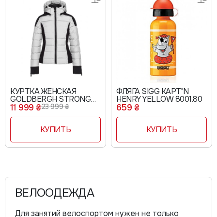
КУРТКА ЖЕНСКАЯ
ФЛЯГА SIGG KAPT"N
GOLDBERGH STRONG
HENRY YELLOW 8001.80
WHITE GB00210214
11 999 ₴
23 999 ₴
659 ₴
КУПИТЬ
КУПИТЬ
ВЕЛООДЕЖДА
Для занятий велоспортом нужен не только