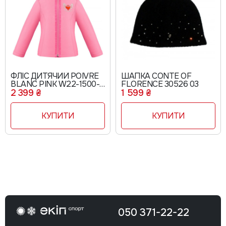
ФЛІС ДИТЯЧИЙ POIVRE
ШАПКА CONTE OF
BLANC PINK W22-1500-
FLORENCE 30526 03
BBGL
2 399 ₴
1 599 ₴
КУПИТИ
КУПИТИ
050 371-22-22