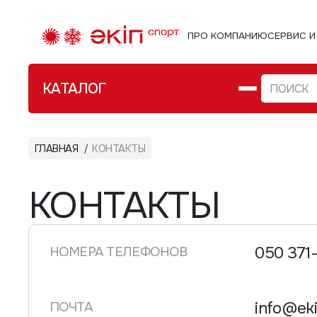
ПРО КОМПАНИЮ
СЕРВИС И
КАТАЛОГ
ФИТНЕС WORKOUT ИГРЫ
ГЛАВНАЯ
КОНТАКТЫ
Велозам
ТУРИЗМ
Стомп 
КОНТАКТЫ
ВЕЛО/АКСЕССУАРЫ
Перчат
ВОДНЫЙ СПОРТ
050 371
НОМЕРА ТЕЛЕФОНОВ
РОЛИКИ
РЮКЗАКИ СУМКИ ЧЕХЛЫ
info@eki
ПОЧТА