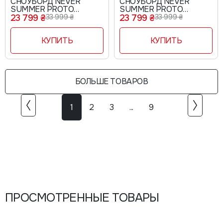
СНОУБОРД NEVER
СНОУБОРД NEVER
SUMMER PROTO
SUMMER PROTO
SYNTHESIS
SYNTHESIS X
23 799 ₴
33 999 ₴
23 799 ₴
33 999 ₴
КУПИТЬ
КУПИТЬ
БОЛЬШЕ ТОВАРОВ
1
2
3
...
9
ПРОСМОТРЕННЫЕ ТОВАРЫ