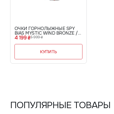
ОЧКИ ГОРНОЛЫЖНЫЕ SPY
BIAS MYSTIC WIND BRONZE /
4 199 ₴
SILVER MIRROR + PERSIMMON
5 999 ₴
B14
КУПИТЬ
ПОПУЛЯРНЫЕ ТОВАРЫ