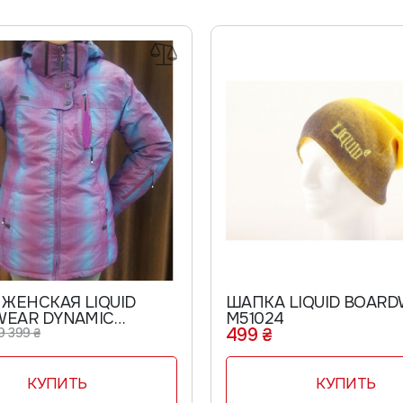
 ЖЕНСКАЯ LIQUID
ШАПКА LIQUID BOAR
EAR DYNAMIC
M51024
499 ₴
H W23003
9 399 ₴
КУПИТЬ
КУПИТЬ