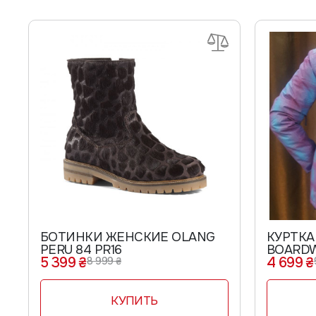
БОТИНКИ ЖЕНСКИЕ OLANG
КУРТКА
PERU 84 PR16
BOARDW
5 399 ₴
4 699 ₴
8 999 ₴
AMARAT
КУПИТЬ