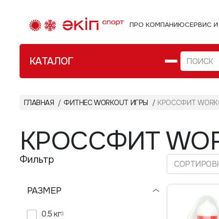
ПРО КОМПАНИЮ
СЕРВИС И
КАТАЛОГ
ФИТНЕС WORKOUT ИГРЫ
ГЛАВНАЯ
ФИТНЕС WORKOUT ИГРЫ
КРОССФИТ WORK
Велозам
ТУРИЗМ
Стомп 
КРОССФИТ WO
ВЕЛО/АКСЕССУАРЫ
Перчат
Фильтр
ВОДНЫЙ СПОРТ
СОРТИРОВК
РОЛИКИ
РАЗМЕР
РЮКЗАКИ СУМКИ ЧЕХЛЫ
0.5 кг
(1)