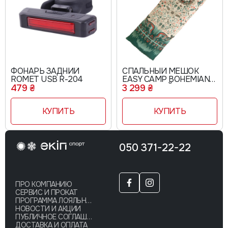
ФОНАРЬ ЗАДНИЙ
СПАЛЬНЫЙ МЕШОК
ROMET USB R-204
EASY CAMP BOHEMIAN
DAY ПРАВЫЙ
479 ₴
3 299 ₴
КУПИТЬ
КУПИТЬ
050 371-22-22
ПРО КОМПАНИЮ
СЕРВИС И ПРОКАТ
ПРОГРАММА ЛОЯЛЬНОСТИ
НОВОСТИ И АКЦИИ
ПУБЛИЧНОЕ СОГЛАШЕНИЕ
ДОСТАВКА И ОПЛАТА