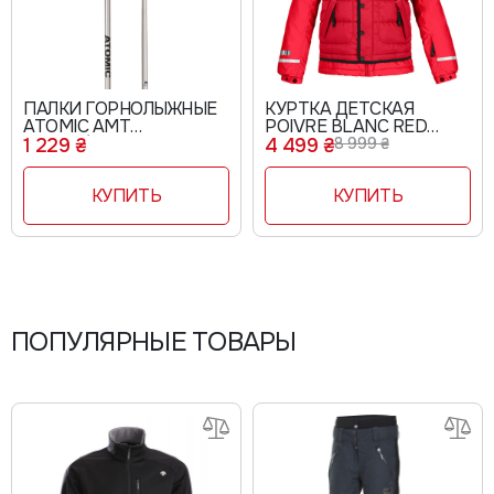
ПАЛКИ ГОРНОЛЫЖНЫЕ
КУРТКА ДЕТСКАЯ
ATOMIC AMT
POIVRE BLANC RED
SILVER/BLACK
W15-0901-JRBY
1 229 ₴
4 499 ₴
8 999 ₴
AJ5005430
КУПИТЬ
КУПИТЬ
ПОПУЛЯРНЫЕ ТОВАРЫ