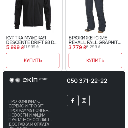
КУРТКА МУЖСКАЯ
БРЮКИ ЖЕНСКИЕ
DESCENTE DRIFT 93 D7-
REHALL FALL GRAPHITE
8461
88275
5 999 ₴
11 999 ₴
3 779 ₴
6 299 ₴
КУПИТЬ
КУПИТЬ
050 371-22-22
ПРО КОМПАНИЮ
СЕРВИС И ПРОКАТ
ПРОГРАММА ЛОЯЛЬНОСТИ
НОВОСТИ И АКЦИИ
ПУБЛИЧНОЕ СОГЛАШЕНИЕ
ДОСТАВКА И ОПЛАТА