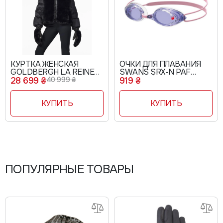
КУРТКА ЖЕНСКАЯ
ОЧКИ ДЛЯ ПЛАВАНИЯ
GOLDBERGH LA REINE
SWANS SRX-N PAF
BLACK GB02310244
PURPLE/CLEAR
28 699 ₴
40 999 ₴
919 ₴
КУПИТЬ
КУПИТЬ
ПОПУЛЯРНЫЕ ТОВАРЫ