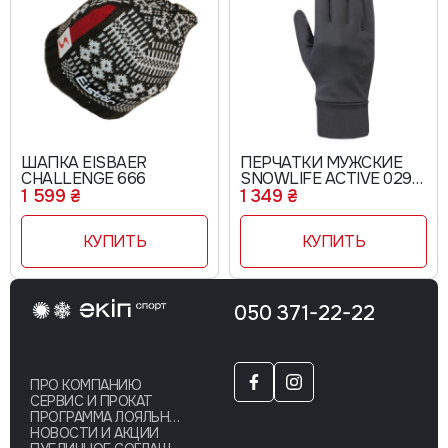
ШАПКА EISBAER
ПЕРЧАТКИ МУЖСКИЕ
CHALLENGE 666
SNOWLIFE ACTIVE 029
144920
1 599 ₴
1 349 ₴
КУПИТЬ
КУПИТЬ
050 371-22-22
ПРО КОМПАНИЮ
СЕРВИС И ПРОКАТ
ПРОГРАММА ЛОЯЛЬНОСТИ
НОВОСТИ И АКЦИИ